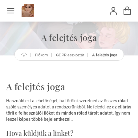
A felejtés joga
Fiókom
GDPR eszköztár
A felejtés joga
h
o
m
e
A felejtés joga
Használd ezt a lehetőséget, ha törölni szeretnéd az összes rólad
szóló személyes adatot a rendszerünkből. Ne feledd,
ez az eljárás
törli a felhasználói fiókot és minden rólad tárolt adatot, így nem
leszel képes többé bejelentkezni.
.
Hova küldjük a linket?