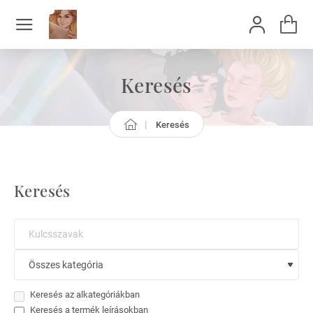
Keresés
Keresés
h
o
m
e
Keresés
Keresés az alkategóriákban
Keresés a termék leírásokban