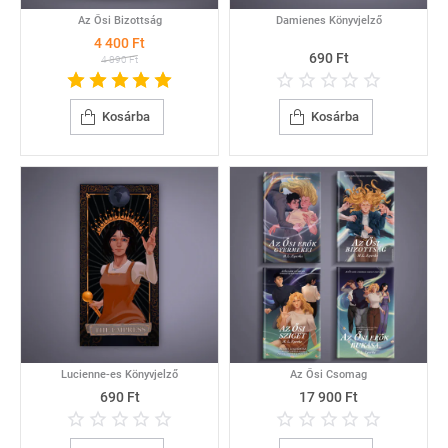
Az Ősi Bizottság
Damienes Könyvjelző
-10%
4 400 Ft
690 Ft
4 890 Ft
Kosárba
Kosárba
Lucienne-es Könyvjelző
Az Ősi Csomag
690 Ft
17 900 Ft