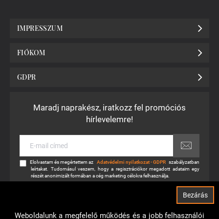
IMPRESSZUM
FIÓKOM
GDPR
Maradj naprakész, iratkozz fel promóciós
hírlevelemre!
E-
mail
címed
Elolvastam és megértettem az
Adatvédelmi nyilatkozat - GDPR
szabályzatban
leírtakat. Tudomásul veszem, hogy a regisztrációkor megadott adataim egy
részét anonimizált formában a cég marketing célokra felhasználja.
Bezárás
Weboldalunk a megfelelő működés és a jobb felhasználói